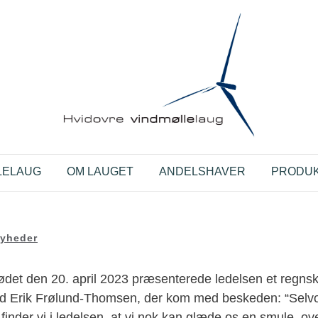
LELAUG
OM LAUGET
ANDELSHAVER
PRODUK
yheder
det den 20. april 2023 præsenterede ledelsen et regn
nd Erik Frølund-Thomsen, der kom med beskeden: “Selv
finder vi i ledelsen, at vi nok kan glæde os en smule, ove