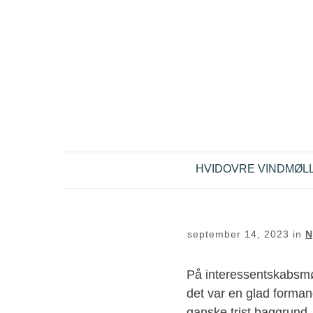
HVIDOVRE VINDMØL
september 14, 2023
in
N
På interessentskabsmø
det var en glad forma
ganske trist baggrund, 