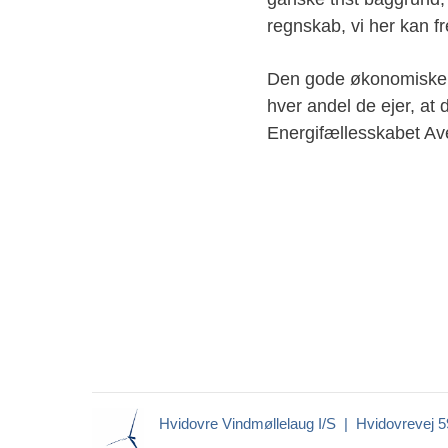
regnskab, vi her kan fr
Den gode økonomiske si
hver andel de ejer, at 
Energifællesskabet Av
Hvidovre Vindmøllelaug I/S | Hvidovrevej 