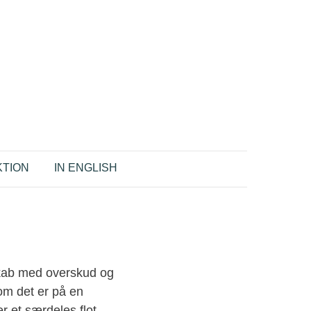
TION
IN ENGLISH
skab med overskud og
om det er på en
r et særdeles flot