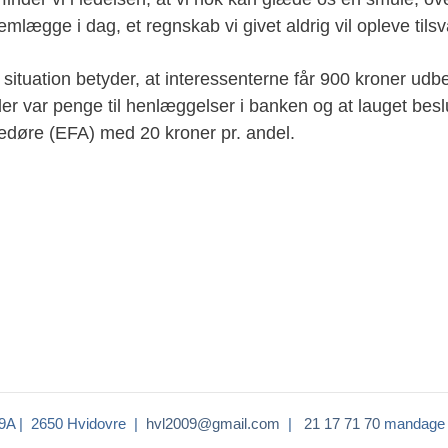
emlægge i dag, et regnskab vi givet aldrig vil opleve til
tuation betyder, at interessenterne får 900 kroner udbeta
der var penge til henlæggelser i banken og at lauget besl
edøre (EFA) med 20 kroner pr. andel.
NÆSTE
59A | 2650 Hvidovre |
hvl2009@gmail.com
|
21 17 71 70
mandage 