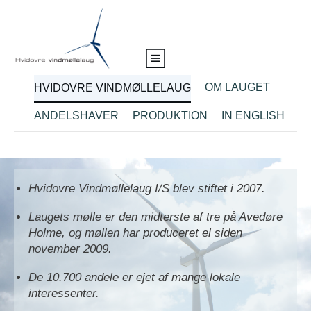
OM LAUGET
HVIDOVRE VINDMØLLELAUG
ANDELSHAVER
PRODUKTION
IN ENGLISH
Hvidovre Vindmøllelaug I/S blev stiftet i 2007.
Laugets mølle er den midterste af tre på Avedøre
Holme, og m
øllen har produceret el siden
november 2009.
De 10.700 andele er ejet af mange lokale
interessenter.